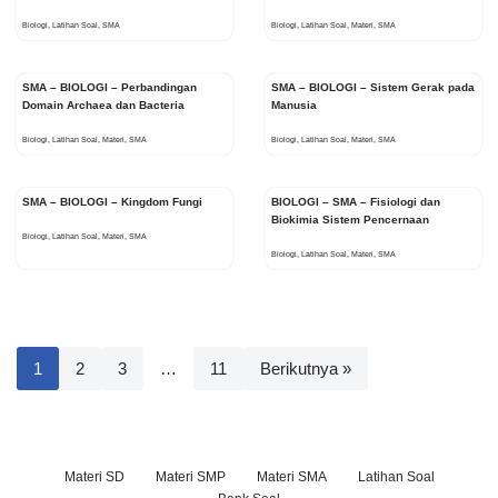
Biologi
,
Latihan Soal
,
SMA
Biologi
,
Latihan Soal
,
Materi
,
SMA
SMA – BIOLOGI – Perbandingan
SMA – BIOLOGI – Sistem Gerak pada
Domain Archaea dan Bacteria
Manusia
Biologi
,
Latihan Soal
,
Materi
,
SMA
Biologi
,
Latihan Soal
,
Materi
,
SMA
SMA – BIOLOGI – Kingdom Fungi
BIOLOGI – SMA – Fisiologi dan
Biokimia Sistem Pencernaan
Biologi
,
Latihan Soal
,
Materi
,
SMA
Biologi
,
Latihan Soal
,
Materi
,
SMA
1
2
3
…
11
Berikutnya »
Materi SD
Materi SMP
Materi SMA
Latihan Soal