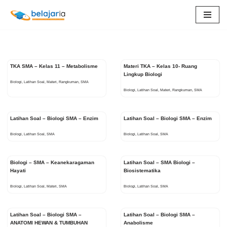
Lompat
ke
konten
TKA SMA – Kelas 11 – Metabolisme
Materi TKA – Kelas 10- Ruang
Lingkup Biologi
Biologi
,
Latihan Soal
,
Materi
,
Rangkuman
,
SMA
Biologi
,
Latihan Soal
,
Materi
,
Rangkuman
,
SMA
Latihan Soal – Biologi SMA – Enzim
Latihan Soal – Biologi SMA – Enzim
Biologi
,
Latihan Soal
,
SMA
Biologi
,
Latihan Soal
,
SMA
Biologi – SMA – Keanekaragaman
Latihan Soal – SMA Biologi –
Hayati
Biosistematika
Biologi
,
Latihan Soal
,
Materi
,
SMA
Biologi
,
Latihan Soal
,
SMA
Latihan Soal – Biologi SMA –
Latihan Soal – Biologi SMA –
ANATOMI HEWAN & TUMBUHAN
Anabolisme