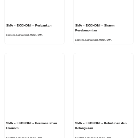
SMA – EKONOMI – Perbankan
SMA – EKONOMI – Sistem
Perekonomian
Ekonomi
,
Latihan Soal
,
Materi
,
SMA
Ekonomi
,
Latihan Soal
,
Materi
,
SMA
SMA – EKONOMI – Permasalahan
SMA – EKONOMI – Kebutuhan dan
Ekonomi
Kelangkaan
Ekonomi
,
Latihan Soal
,
Materi
,
SMA
Ekonomi
,
Latihan Soal
,
Materi
,
SMA