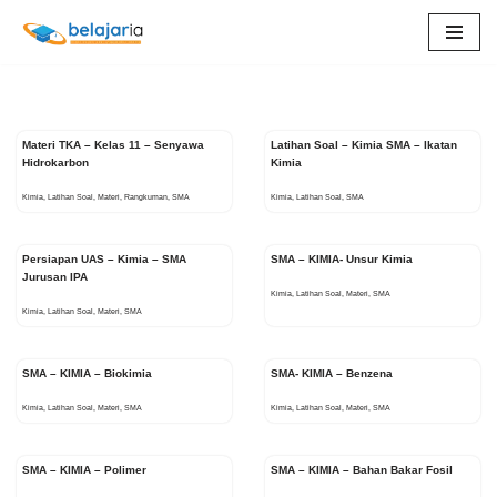
Lompat
ke
konten
Materi TKA – Kelas 11 – Senyawa
Latihan Soal – Kimia SMA – Ikatan
Hidrokarbon
Kimia
Kimia
,
Latihan Soal
,
Materi
,
Rangkuman
,
SMA
Kimia
,
Latihan Soal
,
SMA
Persiapan UAS – Kimia – SMA
SMA – KIMIA- Unsur Kimia
Jurusan IPA
Kimia
,
Latihan Soal
,
Materi
,
SMA
Kimia
,
Latihan Soal
,
Materi
,
SMA
SMA – KIMIA – Biokimia
SMA- KIMIA – Benzena
Kimia
,
Latihan Soal
,
Materi
,
SMA
Kimia
,
Latihan Soal
,
Materi
,
SMA
SMA – KIMIA – Polimer
SMA – KIMIA – Bahan Bakar Fosil