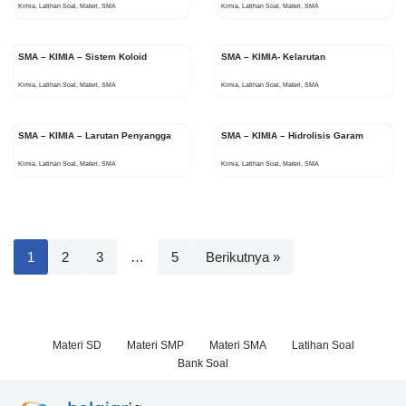
Kimia
,
Latihan Soal
,
Materi
,
SMA
Kimia
,
Latihan Soal
,
Materi
,
SMA
SMA – KIMIA – Sistem Koloid
SMA – KIMIA- Kelarutan
Kimia
,
Latihan Soal
,
Materi
,
SMA
Kimia
,
Latihan Soal
,
Materi
,
SMA
SMA – KIMIA – Larutan Penyangga
SMA – KIMIA – Hidrolisis Garam
Kimia
,
Latihan Soal
,
Materi
,
SMA
Kimia
,
Latihan Soal
,
Materi
,
SMA
1
2
3
…
5
Berikutnya »
Materi SD
Materi SMP
Materi SMA
Latihan Soal
Bank Soal