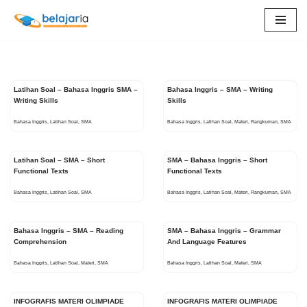
Lompat
ke
konten
Latihan Soal – Bahasa Inggris SMA –
Bahasa Inggris – SMA – Writing
Writing Skills
Skills
Bahasa Inggris
,
Latihan Soal
,
SMA
Bahasa Inggris
,
Latihan Soal
,
Materi
,
Rangkuman
,
SMA
Latihan Soal – SMA – Short
SMA – Bahasa Inggris – Short
Functional Texts
Functional Texts
Bahasa Inggris
,
Latihan Soal
,
SMA
Bahasa Inggris
,
Latihan Soal
,
Materi
,
Rangkuman
,
SMA
Bahasa Inggris – SMA – Reading
SMA – Bahasa Inggris – Grammar
Comprehension
And Language Features
Bahasa Inggris
,
Latihan Soal
,
Materi
,
SMA
Bahasa Inggris
,
Latihan Soal
,
Materi
,
SMA
INFOGRAFIS MATERI OLIMPIADE
INFOGRAFIS MATERI OLIMPIADE