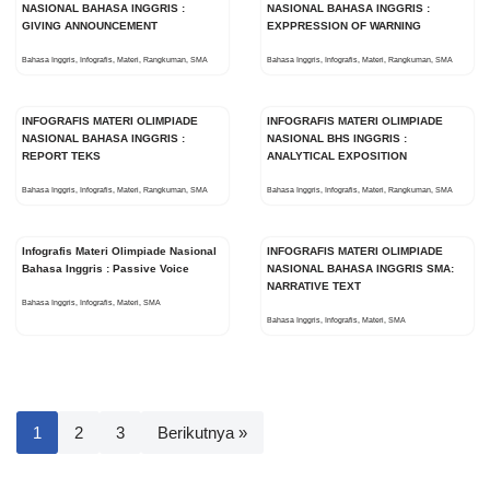
NASIONAL BAHASA INGGRIS :
NASIONAL BAHASA INGGRIS :
GIVING ANNOUNCEMENT
EXPPRESSION OF WARNING
Bahasa Inggris
,
Infografis
,
Materi
,
Rangkuman
,
SMA
Bahasa Inggris
,
Infografis
,
Materi
,
Rangkuman
,
SMA
INFOGRAFIS MATERI OLIMPIADE
INFOGRAFIS MATERI OLIMPIADE
NASIONAL BAHASA INGGRIS :
NASIONAL BHS INGGRIS :
REPORT TEKS
ANALYTICAL EXPOSITION
Bahasa Inggris
,
Infografis
,
Materi
,
Rangkuman
,
SMA
Bahasa Inggris
,
Infografis
,
Materi
,
Rangkuman
,
SMA
Infografis Materi Olimpiade Nasional
INFOGRAFIS MATERI OLIMPIADE
Bahasa Inggris : Passive Voice
NASIONAL BAHASA INGGRIS SMA:
NARRATIVE TEXT
Bahasa Inggris
,
Infografis
,
Materi
,
SMA
Bahasa Inggris
,
Infografis
,
Materi
,
SMA
1
2
3
Berikutnya »